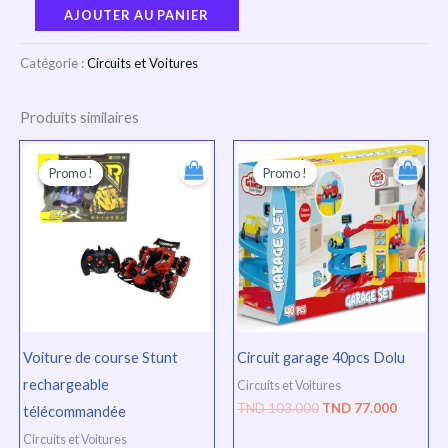
AJOUTER AU PANIER
Catégorie :
Circuits et Voitures
Produits similaires
Le
Le
Le
Le
prix
prix
prix
prix
Promo !
Promo !
Promo !
Promo !
initial
actuel
initial
actuel
était :
est :
était :
est :
TND
TND
TND
TND
155.000.
116.000.
103.000.
77.000.
Voiture de course Stunt
Circuit garage 40pcs Dolu
rechargeable
Circuits et Voitures
TND
103.000
TND
77.000
télécommandée
Circuits et Voitures