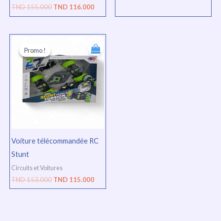
TND
155.000
TND
116.000
Le
Le
prix
prix
Promo !
Promo !
initial
actuel
était :
est :
TND
TND
153.000.
115.000.
Voiture télécommandée RC
Stunt
Circuits et Voitures
TND
153.000
TND
115.000