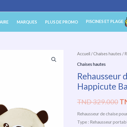
PISCINES ET PLAGE
AIRE
MARQUES
PLUS DE PROMO
quantité
Accueil
/
Chaises hautes
/ 
Le
de
Chaises hautes
pr
Rehausseur
Rehausseur d
de
ini
Happicute B
chaise
éta
pour
TND
329.000
T
bébé
T
Happicute
Rehausseur de chaise po
32
Baby
Type : Rehausseur portab