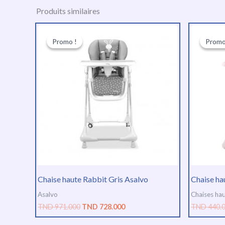
Produits similaires
Le
Le
prix
prix
Promo !
Promo !
Promo
Promo
initial
actuel
était :
est :
TND
TND
971.000.
728.000.
Chaise haute Rabbit Gris Asalvo
Chaise ha
Asalvo
Chaises ha
TND
971.000
TND
728.000
TND
440.