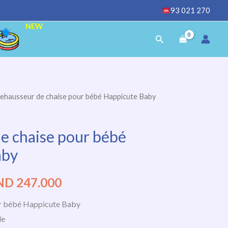
93 021 270
NEW
Rechercher
Rehausseur de chaise pour bébé Happicute Baby
Le
ix
prix
e chaise pour bébé
tial
actuel
aby
it :
est :
ND
247.000
ND
TND
ur bébé Happicute Baby
9.000.
247.000.
le