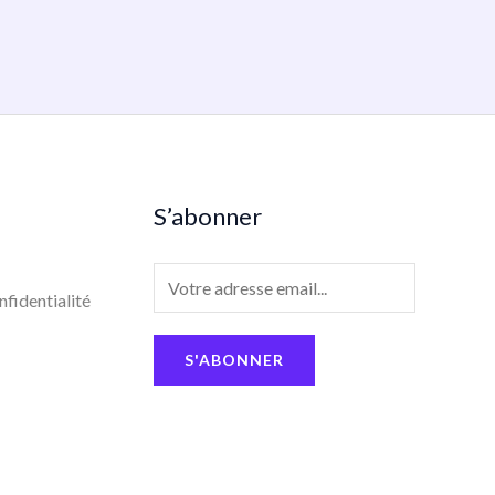
S’abonner
E
nfidentialité
m
a
S'ABONNER
i
l
*