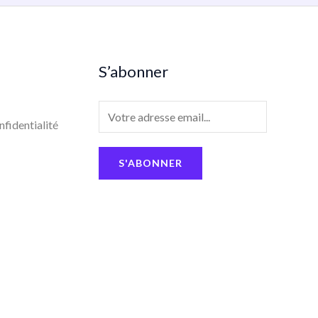
S’abonner
E
nfidentialité
m
a
S'ABONNER
i
l
*