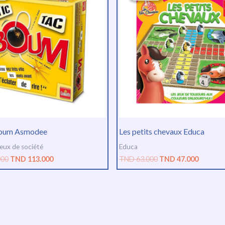
était :
est :
était :
est :
TND
TND
TND
TND
150.000.
113.000.
63.000.
47.000.
boum Asmodee
Les petits chevaux Educa
jeux de société
Educa
000
TND
113.000
TND
63.000
TND
47.000