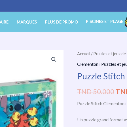
PISCINES ET PLAGE
AIRE
MARQUES
PLUS DE PROMO
quantité
Accueil
/
Puzzles et jeux de
Le
de
Clementoni
,
Puzzles et je
pri
Puzzle
Puzzle Stitc
Stitch
init
Clementoni
TND
50.000
TN
étai
Puzzle Stitch Clementoni
TN
50.
Un puzzle grand format av