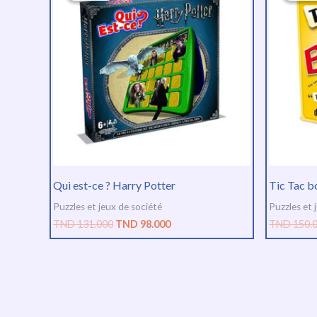
était :
est :
TND
TND
131.000.
98.000.
Qui est-ce ? Harry Potter
Tic Tac 
Puzzles et jeux de société
Puzzles et 
TND
131.000
TND
98.000
TND
150.