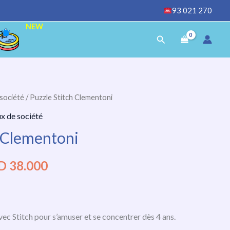
93 021 270
NEW
Rechercher
 société
/ Puzzle Stitch Clementoni
Le
ux de société
x
prix
h Clementoni
ial
actuel
D
38.000
t :
est :
D
TND
000.
38.000.
ec Stitch pour s’amuser et se concentrer dès 4 ans.