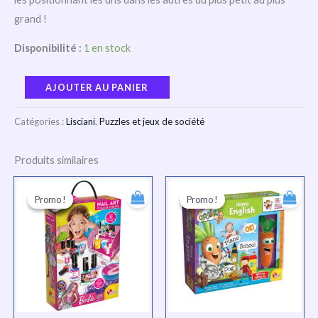
grand !
Disponibilité :
1 en stock
AJOUTER AU PANIER
Catégories :
Lisciani
,
Puzzles et jeux de société
Produits similaires
Le
Le
Le
Le
prix
prix
prix
prix
Promo !
Promo !
Promo !
Promo !
initial
actuel
initial
actuel
était :
est :
était :
est :
TND
TND
TND
TND
100.000.
75.000.
62.000.
47.000.