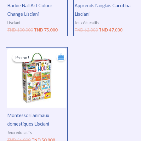
Barbie Nail Art Colour
Apprends l'anglais Carotina
Change Lisciani
Lisciani
Lisciani
Jeux éducatifs
TND
100.000
TND
75.000
TND
62.000
TND
47.000
Le
Le
prix
prix
Promo !
Promo !
initial
actuel
était :
est :
TND
TND
66.000.
50.000.
Montessori animaux
domestiques Lisciani
Jeux éducatifs
TND
66.000
TND
50.000