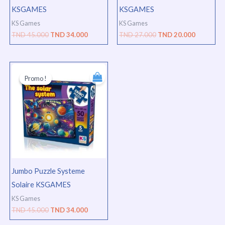
KSGAMES
KSGAMES
KS Games
KS Games
TND
45.000
TND
34.000
TND
27.000
TND
20.000
Le
Le
prix
prix
Promo !
Promo !
initial
actuel
était :
est :
TND
TND
45.000.
34.000.
Jumbo Puzzle Systeme
Solaire KSGAMES
KS Games
TND
45.000
TND
34.000