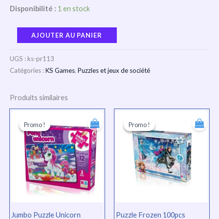
Disponibilité :
1 en stock
AJOUTER AU PANIER
UGS :
ks-pr113
Catégories :
KS Games
,
Puzzles et jeux de société
Produits similaires
Le
Le
Le
Le
prix
prix
prix
prix
Promo !
Promo !
Promo !
Promo !
initial
actuel
initial
actuel
était :
est :
était :
est :
TND
TND
TND
TND
45.000.
34.000.
27.000.
20.000.
Jumbo Puzzle Unicorn
Puzzle Frozen 100pcs