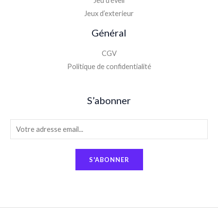
Jeu d’éveil
Jeux d’exterieur
Général
CGV
Politique de confidentialité
S’abonner
E
m
a
S'ABONNER
i
l
*