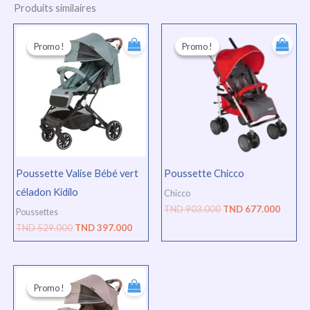
Produits similaires
Le
Le
Le
Le
prix
prix
prix
prix
Promo !
Promo !
Promo !
Promo !
initial
actuel
initial
actuel
était :
est :
était :
est :
TND
TND
TND
TND
529.000.
397.000.
903.000.
677.00
Poussette Valise Bébé vert
Poussette Chicco
céladon Kidilo
Chicco
TND
903.000
TND
677.000
Poussettes
TND
529.000
TND
397.000
Le
Le
prix
prix
Promo !
Promo !
initial
actuel
était :
est :