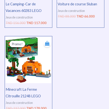
Le Camping-Car de
Voiture de course Sluban
Vacances 60283 LEGO
Jeux de construction
TND
88.000
TND
66.000
Jeux de construction
TND
156.000
TND
117.000
Le
Le
prix
prix
Promo !
Promo !
initial
actuel
était :
est :
TND
TND
237.000.
178.000.
Minecraft La Ferme
Citrouille 21248 LEGO
Jeux de construction
TND
237.000
TND
178.000