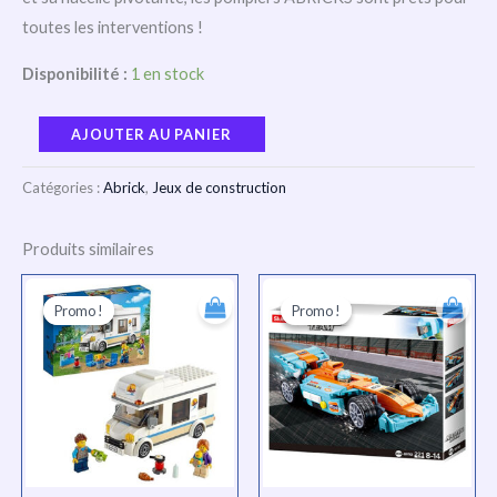
toutes les interventions !
Disponibilité :
1 en stock
AJOUTER AU PANIER
Catégories :
Abrick
,
Jeux de construction
Produits similaires
Le
Le
Le
Le
prix
prix
prix
prix
Promo !
Promo !
Promo !
Promo !
initial
actuel
initial
actuel
était :
est :
était :
est :
TND
TND
TND
TND
156.000.
117.000.
88.000.
66.000.