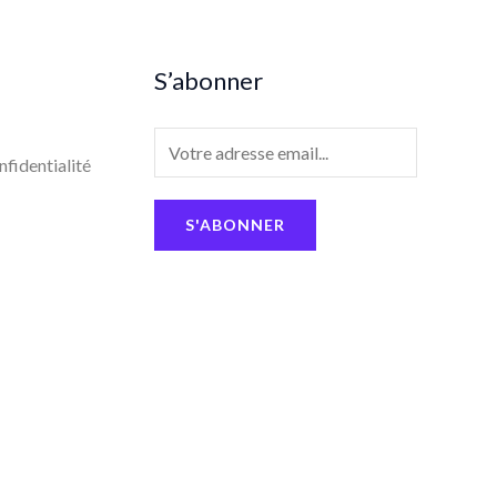
S’abonner
E
nfidentialité
m
a
S'ABONNER
i
l
*