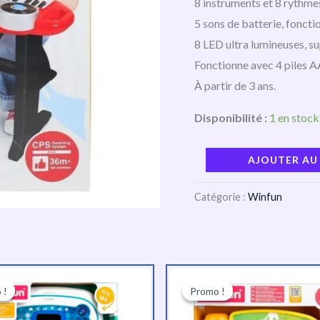
8 instruments et 8 rythme
5 sons de batterie, foncti
8 LED ultra lumineuses, su
Fonctionne avec 4 piles A
À partir de 3 ans.
Disponibilité :
1 en stock
AJOUTER AU
Catégorie :
Winfun
Le
Le
Le
Le
prix
prix
prix
prix
 !
 !
Promo !
Promo !
initial
actuel
initial
actuel
était :
est :
était :
est :