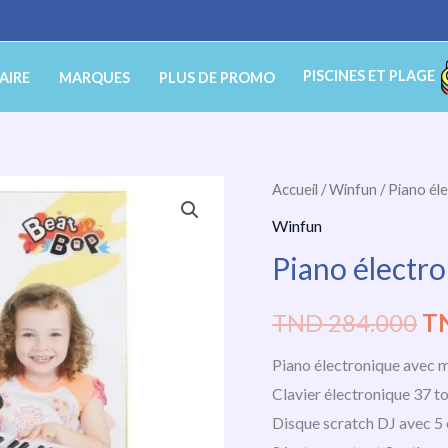
PISCINES ET PLAGE
AIRE
MARQUES
PLUS DE PROMO
quantité
Accueil
/
Winfun
/ Piano él
Le
de
Winfun
pr
Piano
Piano électr
électronique
ini
avec
TND
284.000
T
éta
micro
Winfun
Piano électronique avec 
T
Clavier électronique 37 
28
Disque scratch DJ avec 5 