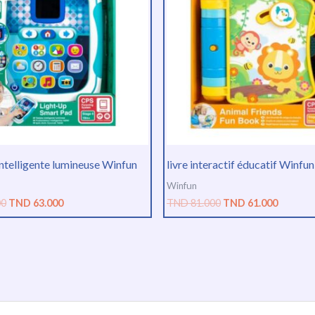
TND
TND
TND
TND
84.000.
63.000.
81.000.
61.000.
intelligente lumineuse Winfun
livre interactif éducatif Winfun
Winfun
00
TND
63.000
TND
81.000
TND
61.000