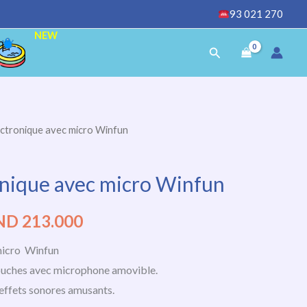
93 021 270
NEW
Rechercher
ectronique avec micro Winfun
Le
ix
prix
onique avec micro Winfun
tial
actuel
ND
213.000
it :
est :
micro Winfun
ND
TND
touches avec microphone amovible.
4.000.
213.000.
effets sonores amusants.