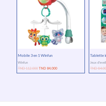
TND
TND
112.000.
84.000.
Mobile 3 en 1 Winfun
Tablette 
Winfun
Jeux d'eveil
TND
112.000
TND
84.000
TND
84.0