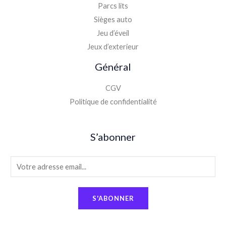
Parcs lits
Sièges auto
Jeu d’éveil
Jeux d’exterieur
Général
CGV
Politique de confidentialité
S’abonner
E
m
a
S'ABONNER
i
l