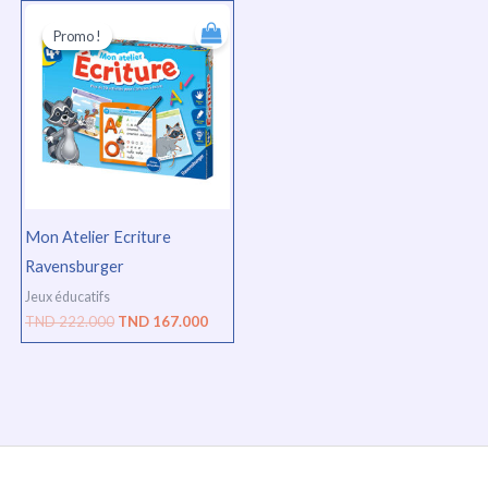
Le
Le
prix
prix
Promo !
Promo !
initial
actuel
était :
est :
TND
TND
222.000.
167.000.
Mon Atelier Ecriture
Ravensburger
Jeux éducatifs
TND
222.000
TND
167.000