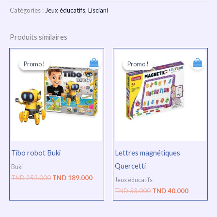
Catégories :
Jeux éducatifs
,
Lisciani
Produits similaires
Le
Le
Le
Le
prix
prix
prix
prix
Promo !
Promo !
Promo !
Promo !
initial
actuel
initial
actuel
était :
est :
était :
est :
TND
TND
TND
TND
252.000.
189.000.
53.000.
40.000.
Tibo robot Buki
Lettres magnétiques
Quercetti
Buki
TND
252.000
TND
189.000
Jeux éducatifs
TND
53.000
TND
40.000