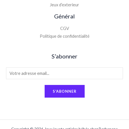
Jeux d’exterieur
Général
CGV
Politique de confidentialité
S’abonner
E
m
a
S'ABONNER
i
l
*