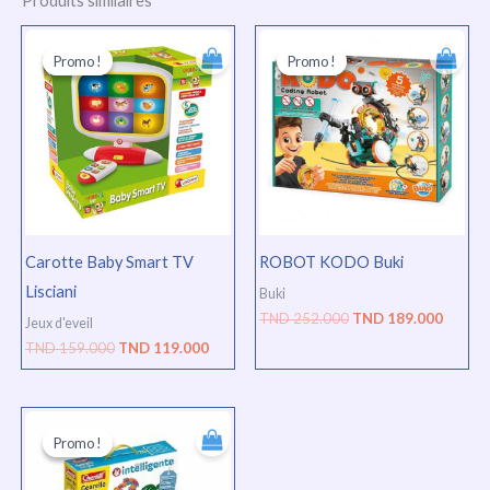
Produits similaires
Le
Le
Le
Le
prix
prix
prix
prix
Promo !
Promo !
Promo !
Promo !
initial
actuel
initial
actuel
était :
est :
était :
est :
TND
TND
TND
TND
159.000.
119.000.
252.000.
189.00
Carotte Baby Smart TV
ROBOT KODO Buki
Lisciani
Buki
TND
252.000
TND
189.000
Jeux d'eveil
TND
159.000
TND
119.000
Le
Le
prix
prix
Promo !
Promo !
initial
actuel
était :
est :
TND
TND