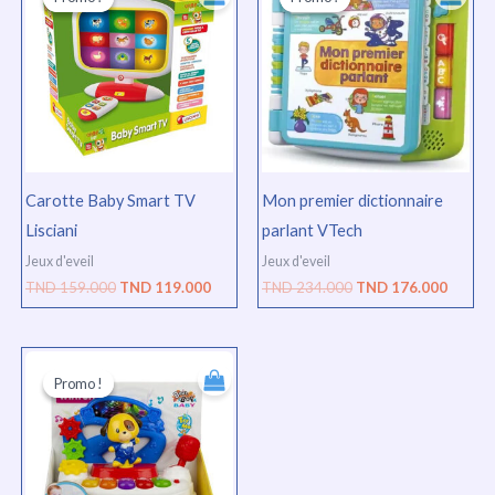
initial
actuel
initial
actuel
était :
est :
était :
est :
TND
TND
TND
TND
159.000.
119.000.
234.000.
176.00
Carotte Baby Smart TV
Mon premier dictionnaire
Lisciani
parlant VTech
Jeux d'eveil
Jeux d'eveil
TND
159.000
TND
119.000
TND
234.000
TND
176.000
Le
Le
prix
prix
Promo !
Promo !
initial
actuel
était :
est :
TND
TND
100.000.
75.000.