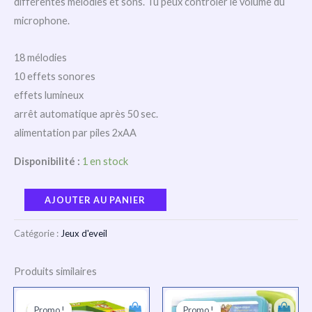
différentes mélodies et sons. Tu peux contrôler le volume du
microphone.
18 mélodies
10 effets sonores
effets lumineux
arrêt automatique après 50 sec.
alimentation par piles 2xAA
Disponibilité :
1 en stock
AJOUTER AU PANIER
Catégorie :
Jeux d'eveil
Produits similaires
Le
Le
Le
Le
prix
prix
prix
prix
Promo !
Promo !
Promo !
Promo !