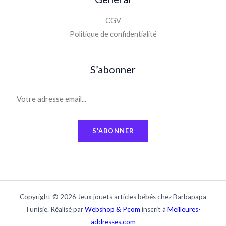
CGV
Politique de confidentialité
S’abonner
E
m
a
S'ABONNER
i
l
*
Copyright © 2026 Jeux jouets articles bébés chez Barbapapa
Tunisie. Réalisé par
Webshop & Pcom
inscrit à
Meilleures-
addresses.com