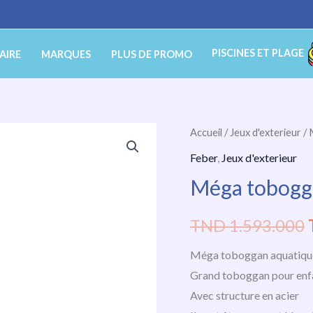
PISCINES ET PLAGE
AIRE
MARQUES
PLUS DE PROMO
quantité
Accueil
/
Jeux d'exterieur
/ 
de
Feber
,
Jeux d'exterieur
Méga
Méga tobogg
toboggan
aquatique
TND
1.593.000
Feber
Méga toboggan aquatiqu
Grand toboggan pour enfa
Avec structure en acier