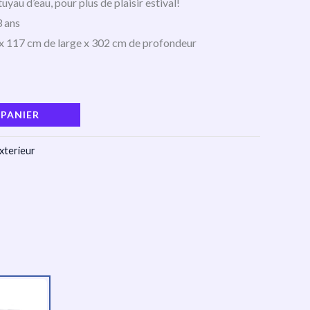
tuyau d’eau, pour plus de plaisir estival!
 ans
x 117 cm de large x 302 cm de profondeur
 PANIER
xterieur
l