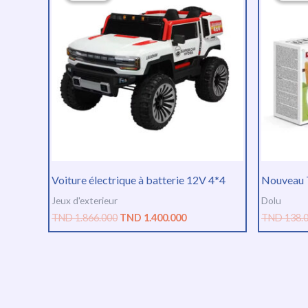
était :
est :
TND
TND
1.866.000.
1.400.000.
Voiture électrique à batterie 12V 4*4
Nouveau 
Jeux d'exterieur
Dolu
TND
1.866.000
TND
1.400.000
TND
138.