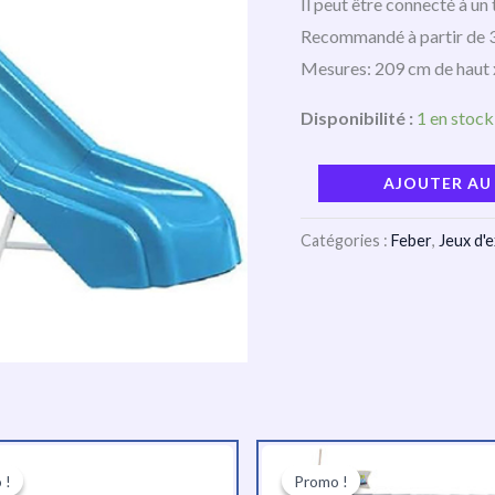
Il peut être connecté à un 
Recommandé à partir de 3
Mesures: 209 cm de haut 
Disponibilité :
1 en stock
AJOUTER AU
Catégories :
Feber
,
Jeux d'e
Le
Le
Le
Le
prix
prix
prix
prix
 !
 !
Promo !
Promo !
initial
actuel
initial
actue