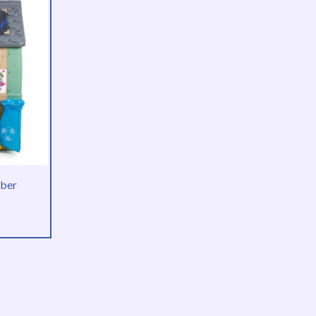
00.
eber