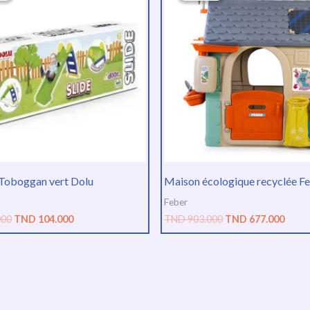
était :
est :
était :
est :
TND
TND
TND
TND
138.000.
104.000.
903.000.
677.0
Toboggan vert Dolu
Maison écologique recyclée F
Feber
000
TND
104.000
TND
903.000
TND
677.000