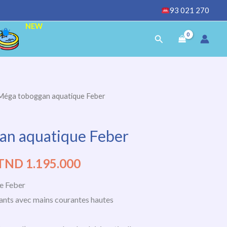
93 021 270
NEW
Rechercher
Méga toboggan aquatique Feber
Le
Le
prix
prix
an aquatique Feber
initial
actuel
TND
1.195.000
était :
est :
e Feber
TND
TND
nts avec mains courantes hautes
1.593.000.
1.195.000.