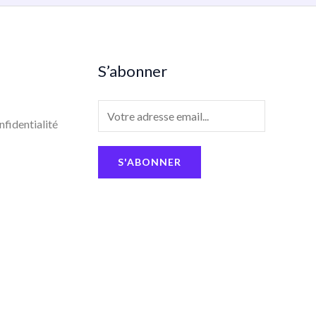
S’abonner
E
nfidentialité
m
a
S'ABONNER
i
l
*