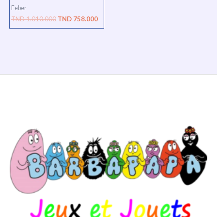
Feber
TND
1.010.000
TND
758.000