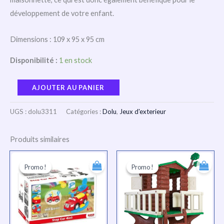
développement de votre enfant.
Dimensions : 109 x 95 x 95 cm
Disponibilité :
1 en stock
AJOUTER AU PANIER
UGS :
dolu3311
Catégories :
Dolu
,
Jeux d'exterieur
Produits similaires
Le
Le
Le
Le
prix
prix
prix
prix
Promo !
Promo !
Promo !
Promo !
initial
actuel
initial
actuel
était :
est :
était :
est :
TND
TND
TND
TND
236.000.
177.000.
2.301.000.
1.726.000.