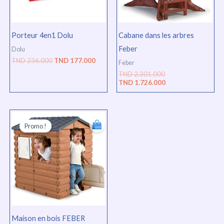
Porteur 4en1 Dolu
Cabane dans les arbres
Feber
Dolu
TND
236.000
TND
177.000
Feber
TND
2.301.000
TND
1.726.000
Le
Le
prix
prix
Promo !
Promo !
initial
actuel
était :
est :
TND
TND
1.010.000.
758.000.
Maison en bois FEBER