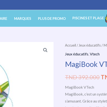
PISCINES ET PLAGE
AIRE
MARQUES
PLUS DE PROMO
quantité
Accueil
/
Jeux éducatifs
/ M
Le
de
Jeux éducatifs
,
Vtech
pr
MagiBook
MagiBook V
VTech
ini
TND
392.000
T
éta
MagiBook VTech
T
MagiBook, c’est un système
39
s’amusant. Grâce au stylet