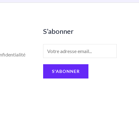
S’abonner
E
nfidentialité
m
a
S'ABONNER
i
l
*