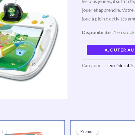
les plus jeunes, il suffit d
jouer et apprendre. Votre
joue à plein d’activités am
Disponibilité :
1 en stock
AJOUTER AU
Catégories :
Jeux éducatifs
Le
Le
Le
Le
prix
prix
prix
prix
 !
 !
Promo !
Promo !
initial
actuel
initial
actuel