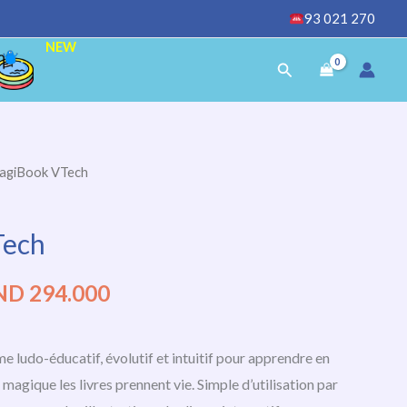
93 021 270
NEW
Rechercher
agiBook VTech
Le
ix
prix
Tech
tial
actuel
ND
294.000
it :
est :
ND
TND
 ludo-éducatif, évolutif et intuitif pour apprendre en
2.000.
294.000.
 magique les livres prennent vie. Simple d’utilisation par