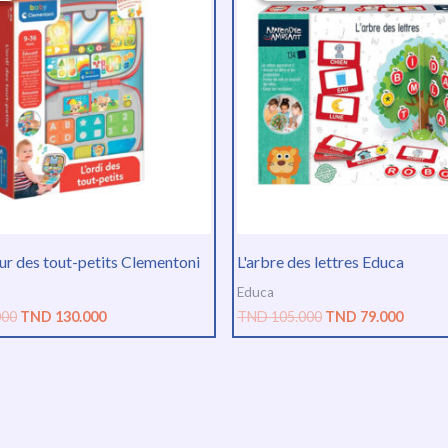
était :
est :
était :
est :
TND
TND
TND
TND
173.000.
130.000.
105.000.
79.000.
eur des tout-petits Clementoni
L'arbre des lettres Educa
Educa
000
TND
130.000
TND
105.000
TND
79.000