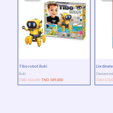
était :
est :
TND
TND
252.000.
189.000.
Tibo robot Buki
L'ordinat
Buki
Clementoni
TND
252.000
TND
189.000
TND
173.