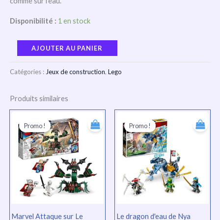
comme sur l’eau.
Disponibilité :
1 en stock
AJOUTER AU PANIER
Catégories :
Jeux de construction
,
Lego
Produits similaires
Le
Le
Le
Le
prix
prix
prix
prix
Promo !
Promo !
Promo !
Promo !
initial
actuel
initial
actuel
était :
est :
était :
est :
TND
TND
TND
TND
156.000.
117.000.
145.000.
109.00
Marvel Attaque sur Le
Le dragon d'eau de Nya