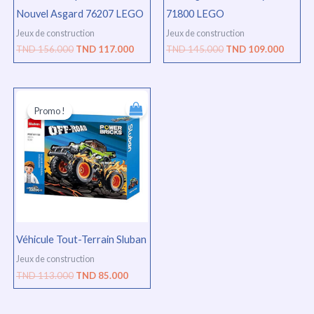
Nouvel Asgard 76207 LEGO
71800 LEGO
Jeux de construction
Jeux de construction
TND
156.000
TND
117.000
TND
145.000
TND
109.000
Le
Le
prix
prix
Promo !
Promo !
initial
actuel
était :
est :
TND
TND
113.000.
85.000.
Véhicule Tout-Terrain Sluban
Jeux de construction
TND
113.000
TND
85.000