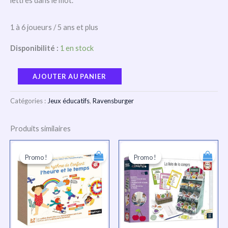
lettres dans le mot.
1 à 6 joueurs / 5 ans et plus
Disponibilité :
1 en stock
AJOUTER AU PANIER
Catégories :
Jeux éducatifs
,
Ravensburger
Produits similaires
Le
Le
Le
Le
prix
prix
prix
prix
Promo !
Promo !
Promo !
Promo !
initial
actuel
initial
actuel
était :
est :
était :
est :
TND
TND
TND
TND
138.000.
104.000.
101.000.
76.000.