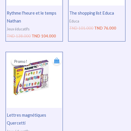
Rythme l'heure et le temps
The shopping list Educa
Nathan
Educa
TND
101.000
TND
76.000
Jeux éducatifs
TND
138.000
TND
104.000
Le
Le
prix
prix
Promo !
Promo !
initial
actuel
était :
est :
TND
TND
53.000.
40.000.
Lettres magnétiques
Quercetti