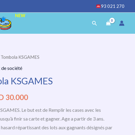
93 021 270
NEW
Rechercher
de Tombola KSGAMES
Le
x de société
x
prix
ola KSGAMES
ial
actuel
D
30.000
t :
est :
GAMES. Le but est de Remplir les cases avec les
D
TND
qu’à finir sa carte et gagner. Age a partir de 3 ans.
000.
30.000.
 hasard répartissant des lots aux gagnants désignés par