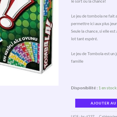
le sort ou la chance!
Le jeu de tombola ne fait 
permettre ici aux plus jeu
Seule la chance, si elle es
lot tant espéré.
Le jeu de Tombola est un j
famille
Disponibilité :
1 en stock
AJOUTER AU
UGS :
ks-t237
Catégories