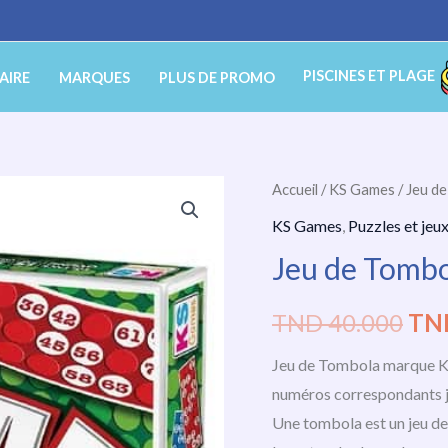
PISCINES ET PLAGE
AIRE
MARQUES
PLUS DE PROMO
quantité
Accueil
/
KS Games
/ Jeu 
Le
de
KS Games
,
Puzzles et jeu
pri
Jeu
Jeu de Tomb
de
init
Tombola
TND
40.000
TN
étai
KSGAMES
Jeu de Tombola marque KS
TN
numéros correspondants jus
40.
Une tombola est un jeu de