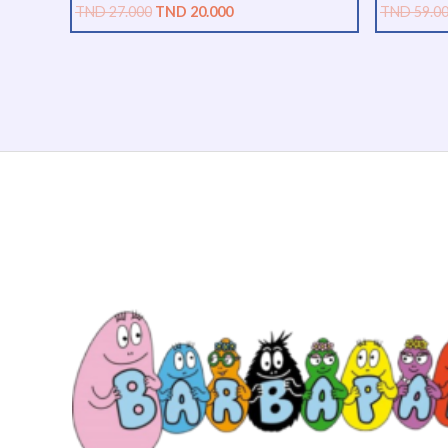
TND
27.000
TND
20.000
TND
59.0