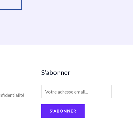
S’abonner
E
nfidentialité
m
a
S'ABONNER
i
l
*