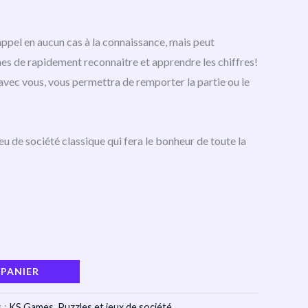
appel en aucun cas à la connaissance, mais peut
nes de rapidement reconnaitre et apprendre les chiffres!
t avec vous, vous permettra de remporter la partie ou le
eu de société classique qui fera le bonheur de toute la
 PANIER
 :
KS Games
,
Puzzles et jeux de société