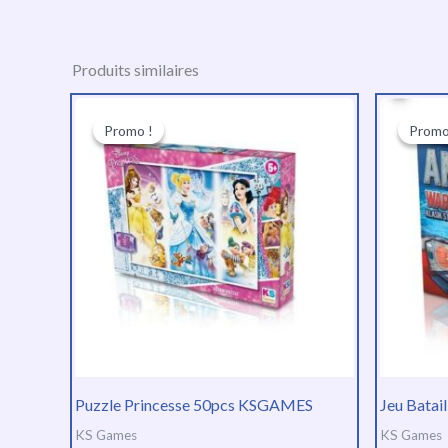
Produits similaires
Le
Le
prix
prix
Promo !
Promo !
Promo
Promo
initial
actuel
était :
est :
TND
TND
27.000.
20.000.
Puzzle Princesse 50pcs KSGAMES
Jeu Bata
KS Games
KS Games