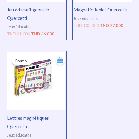
Jeu éducatif georello
Magnetic Tablet Quercetti
Quercetti
Jeux éducatifs
TND
103.000
TND
77.000
Jeux éducatifs
TND
61.000
TND
46.000
Le
Le
prix
prix
Promo !
Promo !
initial
actuel
était :
est :
TND
TND
53.000.
40.000.
Lettres magnétiques
Quercetti
Jeux éducatifs