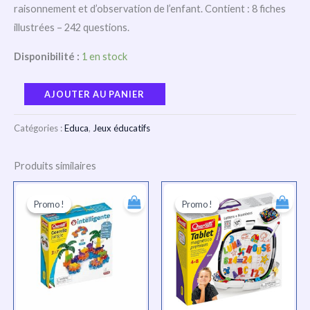
raisonnement et d’observation de l’enfant. Contient : 8 fiches
illustrées – 242 questions.
Disponibilité :
1 en stock
AJOUTER AU PANIER
Catégories :
Educa
,
Jeux éducatifs
Produits similaires
Le
Le
Le
Le
prix
prix
prix
prix
Promo !
Promo !
Promo !
Promo !
initial
actuel
initial
actuel
était :
est :
était :
est :
TND
TND
TND
TND
61.000.
46.000.
103.000.
77.000.