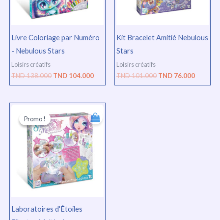
Livre Coloriage par Numéro
Kit Bracelet Amitié Nebulous
- Nebulous Stars
Stars
Loisirs créatifs
Loisirs créatifs
TND
138.000
TND
104.000
TND
101.000
TND
76.000
Le
Le
prix
prix
Promo !
Promo !
initial
actuel
était :
est :
TND
TND
110.000.
83.000.
Laboratoires d'Étoiles