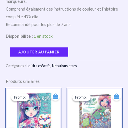
marqueurs.
Comprend également des instructions de couleur et l’histoire
complète d’Orelia
Recommandé pour les plus de 7 ans
Disponibilité :
1 en stock
AJOUTER AU PANIER
Catégories :
Loisirs créatifs
,
Nebulous stars
Produits similaires
Le
Le
Le
Le
prix
prix
prix
prix
Promo !
Promo !
Promo !
Promo !
initial
actuel
initial
actuel
était :
est :
était :
est :
TND
TND
TND
TND
138.000.
104.000.
101.000.
76.000.