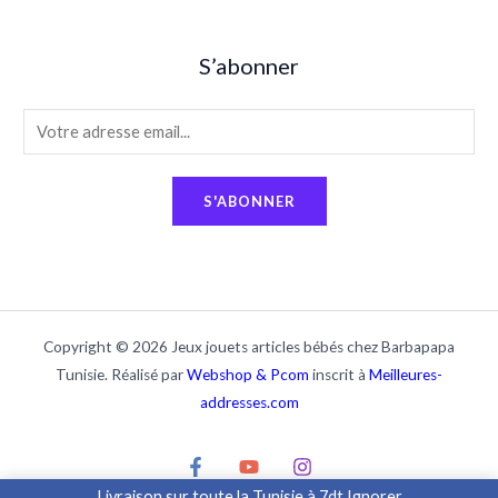
S’abonner
E
m
a
S'ABONNER
i
l
*
Copyright © 2026 Jeux jouets articles bébés chez Barbapapa
Tunisie. Réalisé par
Webshop & Pcom
inscrit à
Meilleures-
addresses.com
Livraison sur toute la Tunisie à 7dt
Ignorer