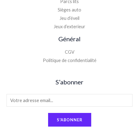
Parcs lits
Sièges auto
Jeu d’éveil
Jeux d’exterieur
Général
CGV
Politique de confidentialité
S’abonner
E
m
a
S'ABONNER
i
l