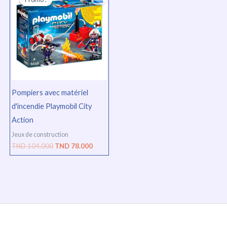
initial
actuel
était :
est :
TND
TND
104.000.
78.000.
Pompiers avec matériel
d'incendie Playmobil City
Action
Jeux de construction
TND
104.000
TND
78.000