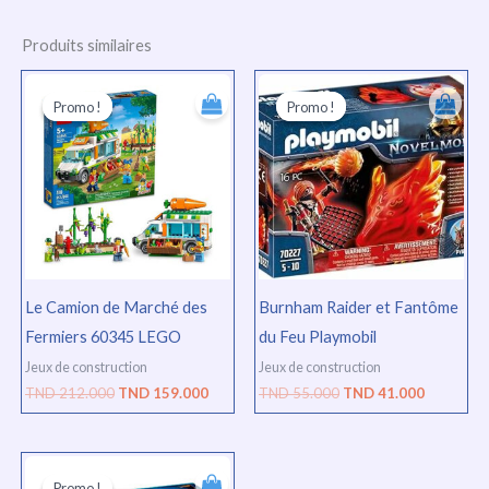
Produits similaires
Le
Le
Le
Le
prix
prix
prix
prix
Promo !
Promo !
Promo !
Promo !
initial
actuel
initial
actuel
était :
est :
était :
est :
TND
TND
TND
TND
212.000.
159.000.
55.000.
41.000.
Le Camion de Marché des
Burnham Raider et Fantôme
Fermiers 60345 LEGO
du Feu Playmobil
Jeux de construction
Jeux de construction
TND
212.000
TND
159.000
TND
55.000
TND
41.000
Le
Le
prix
prix
Promo !
Promo !