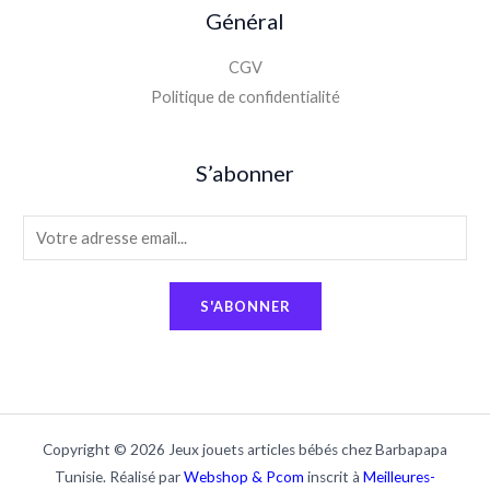
Général
CGV
Politique de confidentialité
S’abonner
E
m
a
S'ABONNER
i
l
*
Copyright © 2026 Jeux jouets articles bébés chez Barbapapa
Tunisie. Réalisé par
Webshop & Pcom
inscrit à
Meilleures-