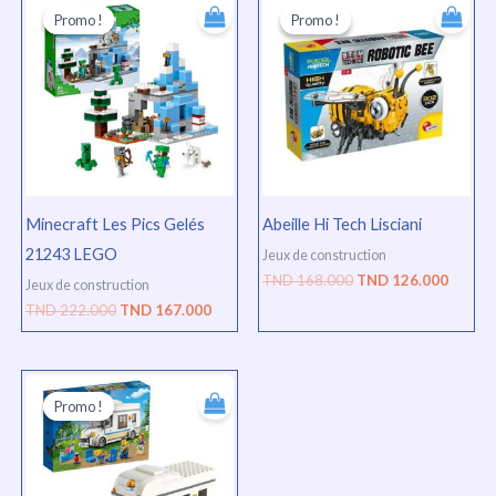
prix
prix
prix
prix
Promo !
Promo !
Promo !
Promo !
initial
actuel
initial
actuel
était :
est :
était :
est :
TND
TND
TND
TND
222.000.
167.000.
168.000.
126.00
Minecraft Les Pics Gelés
Abeille Hi Tech Lisciani
21243 LEGO
Jeux de construction
TND
168.000
TND
126.000
Jeux de construction
TND
222.000
TND
167.000
Le
Le
prix
prix
Promo !
Promo !
initial
actuel
était :
est :
TND
TND
156.000.
117.000.