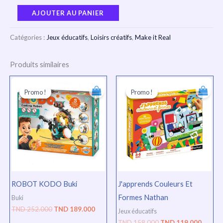
AJOUTER AU PANIER
Catégories :
Jeux éducatifs
,
Loisirs créatifs
,
Make it Real
Produits similaires
Le
Le
Le
Le
prix
prix
prix
prix
Promo !
Promo !
Promo !
Promo !
initial
actuel
initial
actuel
était :
est :
était :
est :
TND
TND
TND
TND
252.000.
189.000.
158.000.
119.00
ROBOT KODO Buki
J'apprends Couleurs Et
Formes Nathan
Buki
TND
252.000
TND
189.000
Jeux éducatifs
TND
158.000
TND
119.000