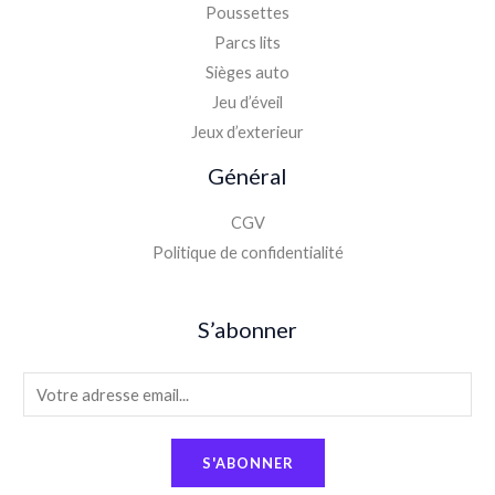
Poussettes
Parcs lits
Sièges auto
Jeu d’éveil
Jeux d’exterieur
Général
CGV
Politique de confidentialité
S’abonner
E
m
a
S'ABONNER
i