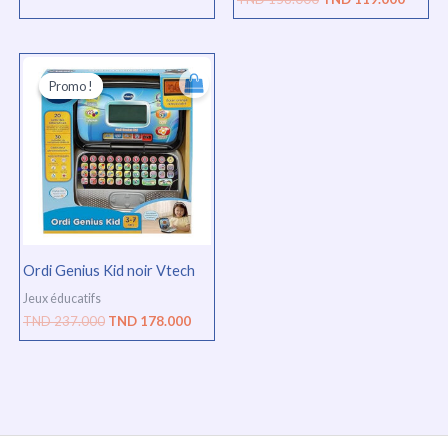
Le
Le
prix
prix
Promo !
Promo !
initial
actuel
était :
est :
TND
TND
237.000.
178.000.
Ordi Genius Kid noir Vtech
Jeux éducatifs
TND
237.000
TND
178.000