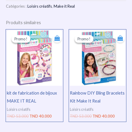
Catégories :
Loisirs créatifs
,
Make it Real
Produits similaires
Le
Le
Le
Le
prix
prix
prix
prix
Promo !
Promo !
Promo !
Promo !
initial
actuel
initial
actuel
était :
est :
était :
est :
TND
TND
TND
TND
53.000.
40.000.
53.000.
40.000.
kit de fabrication de bijoux
Rainbow DIY Bling Bracelets
MAKE IT REAL
Kit Make It Real
Loisirs créatifs
Loisirs créatifs
TND
53.000
TND
40.000
TND
53.000
TND
40.000