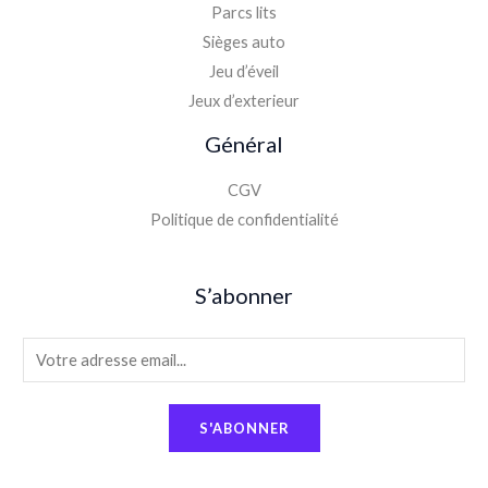
Parcs lits
Sièges auto
Jeu d’éveil
Jeux d’exterieur
Général
CGV
Politique de confidentialité
S’abonner
E
m
a
S'ABONNER
i
l