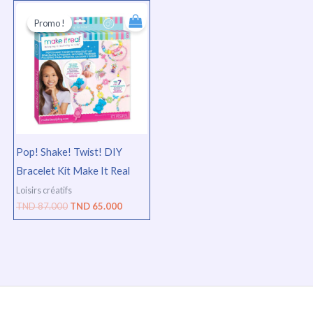
Le
Le
prix
prix
Promo !
Promo !
initial
actuel
était :
est :
TND
TND
87.000.
65.000.
Pop! Shake! Twist! DIY
Bracelet Kit Make It Real
Loisirs créatifs
TND
87.000
TND
65.000