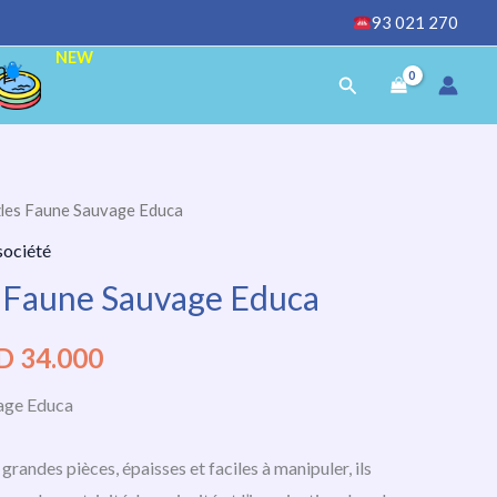
93 021 270
NEW
Rechercher
les Faune Sauvage Educa
Le
société
x
prix
 Faune Sauvage Educa
ial
actuel
D
34.000
t :
est :
age Educa
D
TND
000.
34.000.
andes pièces, épaisses et faciles à manipuler, ils