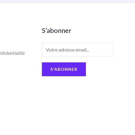
S’abonner
E
nfidentialité
m
a
S'ABONNER
i
l
*