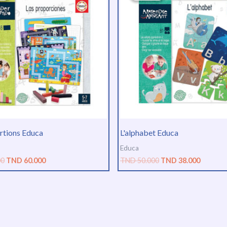
était :
est :
était :
est :
TND
TND
TND
TND
80.000.
60.000.
50.000.
38.000.
rtions Educa
L'alphabet Educa
Educa
00
TND
60.000
TND
50.000
TND
38.000