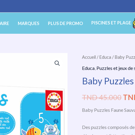
PISCINES ET PLAGE
AIRE
MARQUES
PLUS DE PROMO
quantité
Accueil
/
Educa
/ Baby Puzz
Le
de
Educa
,
Puzzles et jeux de 
pri
Baby
Baby Puzzles
Puzzles
init
Faune
TND
45.000
TN
étai
Sauvage
Educa
Baby Puzzles Faune Sauv
TN
45.
Des puzzles composés de gr