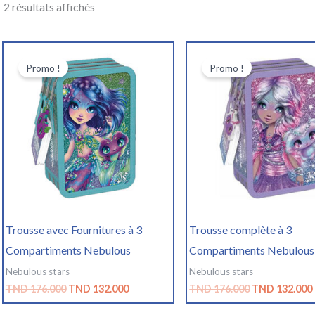
2 résultats affichés
Le
Le
Le
prix
prix
prix
Promo !
Promo !
initial
actuel
initial
était :
est :
était :
TND
TND
TND
176.000.
132.000.
176.000.
Trousse avec Fournitures à 3
Trousse complète à 3
Compartiments Nebulous
Compartiments Nebulous
Nebulous stars
Nebulous stars
TND
176.000
TND
132.000
TND
176.000
TND
132.000