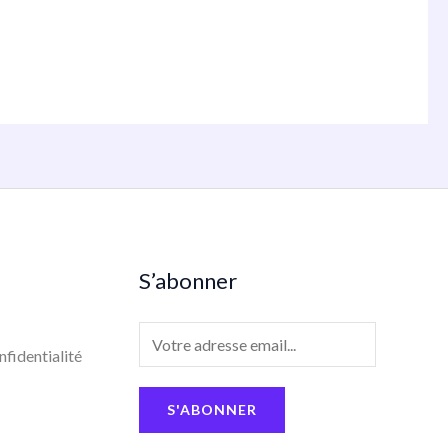
S’abonner
E
nfidentialité
m
a
S'ABONNER
i