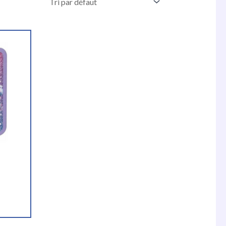
Le
prix
actuel
est :
TND
132.000.