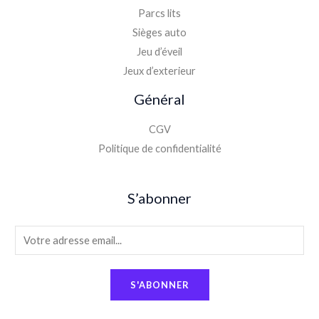
Parcs lits
Sièges auto
Jeu d’éveil
Jeux d’exterieur
Général
CGV
Politique de confidentialité
S’abonner
E
m
a
S'ABONNER
i
l