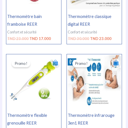
Thermomètre bain
Thermomètre classique
framboise REER
digital REER
Confort et sécurité
Confort et sécurité
TND
23.000
TND
17.000
TND
30.000
TND
23.000
Le
Le
Le
Le
prix
prix
prix
prix
Promo !
Promo !
initial
actuel
initial
actuel
était :
est :
était :
est :
TND
TND
TND
TND
33.000.
25.000.
195.000.
146.00
Thermomètre flexible
Thermomètre infrarouge
grenouille REER
3en1 REER