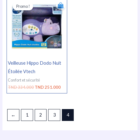
prix
prix
Promo !
initial
actuel
était :
est :
TND
TND
334.000.
251.000.
Veilleuse Hippo Dodo Nuit
Étoilée Vtech
Confort et sécurité
TND
334.000
TND
251.000
←
1
2
3
4