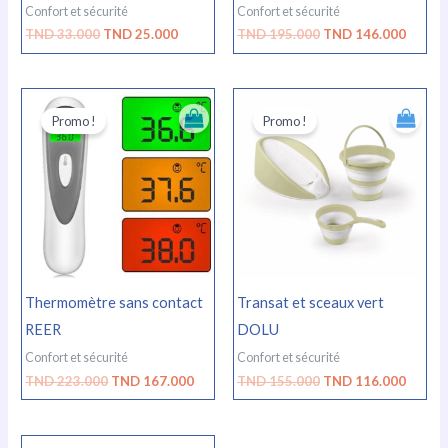
Confort et sécurité
Confort et sécurité
TND
33.000
TND
25.000
TND
195.000
TND
146.000
Le
Le
Le
Le
prix
prix
prix
prix
Promo !
Promo !
initial
actuel
initial
actuel
était :
est :
était :
est :
TND
TND
TND
TND
223.000.
167.000.
155.000.
116.00
Thermomètre sans contact
Transat et sceaux vert
REER
DOLU
Confort et sécurité
Confort et sécurité
TND
223.000
TND
167.000
TND
155.000
TND
116.000
Le
Le